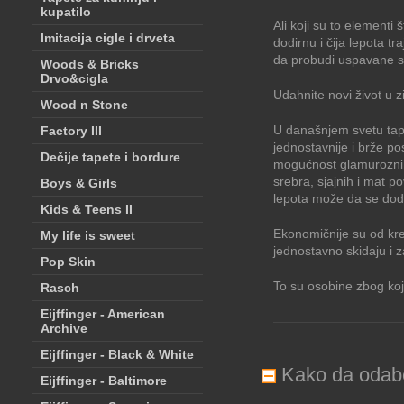
kupatilo
Ali koji su to elementi
Imitacija cigle i drveta
dodirnu i čija lepota 
da probudi uspavane so
Woods & Bricks
Drvo&cigla
Udahnite novi život u 
Wood n Stone
U današnjem svetu tape
Factory III
jednostavnije i brže po
Dečije tapete i bordure
mogućnost glamuroznih 
srebra, sjajnih i mat p
Boys & Girls
lepota može da se dod
Kids & Teens II
Ekonomičnije su od kreč
My life is sweet
jednostavno skidaju i 
Pop Skin
To su osobine zbog koj
Rasch
Eijffinger - American
Archive
Eijffinger - Black & White
Kako da odabe
Eijffinger - Baltimore