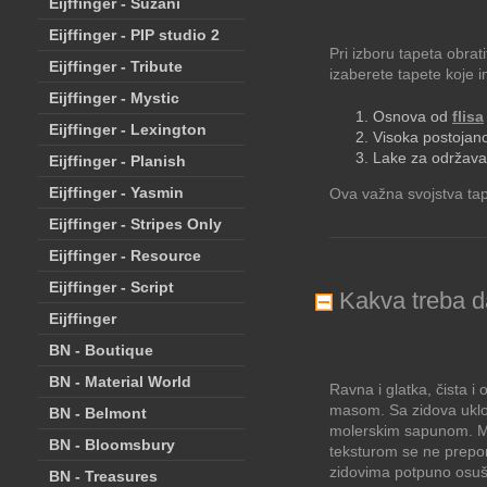
Eijffinger - Suzani
Eijffinger - PIP studio 2
Pri izboru tapeta obra
Eijffinger - Tribute
izaberete tapete koje 
Eijffinger - Mystic
Osnova od
flisa
Eijffinger - Lexington
Visoka postojano
Lake za održavanj
Eijffinger - Planish
Eijffinger - Yasmin
Ova važna svojstva t
Eijffinger - Stripes Only
Eijffinger - Resource
Eijffinger - Script
Kakva treba d
Eijffinger
BN - Boutique
BN - Material World
Ravna i glatka, čista i
masom. Sa zidova ukloni
BN - Belmont
molerskim sapunom. Me
BN - Bloomsbury
teksturom se ne prepor
zidovima potpuno osuš
BN - Treasures