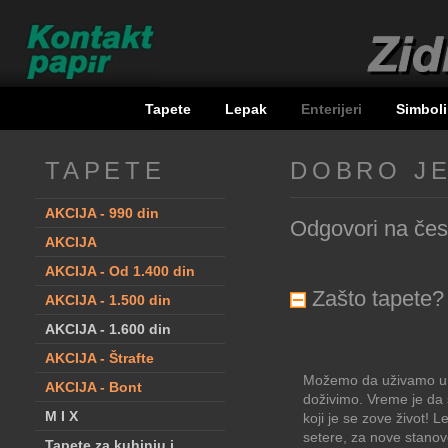
Tapete
Lepak
Enterijeri
Simboli
TAPETE
DOBRO JE
AKCIJA - 990 din
Odgovori na često
AKCIJA
AKCIJA - Od 1.400 din
Zašto tapete?
AKCIJA - 1.500 din
AKCIJA - 1.600 din
AKCIJA - Štrafte
Možemo da uživamo u om
AKCIJA - Bont
doživimo. Vreme je da 
M I X
koji je se zove život! L
setere, za nove stanove
Tapete za kuhinju i