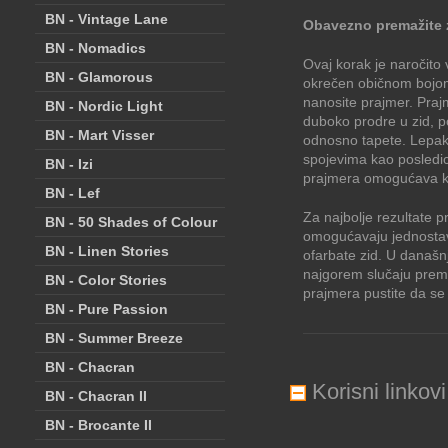
BN - Vintage Lane
Obavezno premažite 
BN - Nomadics
Ovaj korak je naročito
BN - Glamorous
okrečen običnom bojom 
nanosite prajmer. Praj
BN - Nordic Light
duboko prodre u zid, po
BN - Mart Visser
odnosno tapete. Lepak 
spojevima kao posledic
BN - Izi
prajmera omogućava kl
BN - Lef
Za najbolje rezultate 
BN - 50 Shades of Colour
omogućavaju jednostavn
BN - Linen Stories
ofarbate zid. U današn
najgorem slučaju prem
BN - Color Stories
prajmera pustite da se
BN - Pure Passion
BN - Summer Breeze
BN - Chacran
Korisni linkovi
BN - Chacran II
BN - Brocante II